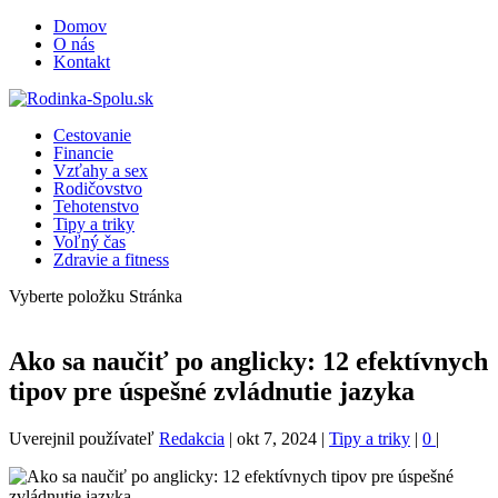
Domov
O nás
Kontakt
Cestovanie
Financie
Vzťahy a sex
Rodičovstvo
Tehotenstvo
Tipy a triky
Voľný čas
Zdravie a fitness
Vyberte položku Stránka
Ako sa naučiť po anglicky: 12 efektívnych
tipov pre úspešné zvládnutie jazyka
Uverejnil používateľ
Redakcia
|
okt 7, 2024
|
Tipy a triky
|
0
|