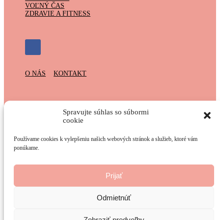
VOĽNÝ ČAS
ZDRAVIE A FITNESS
O NÁS
KONTAKT
Spolupracujeme s:
Spravujte súhlas so súbormi
cookie
Používame cookies k vylepšeniu našich webových stránok a služieb, ktoré vám
ponúkame.
Prevádzkovateľ webu:
Prijať
Odmietnúť
Zobraziť predvoľby