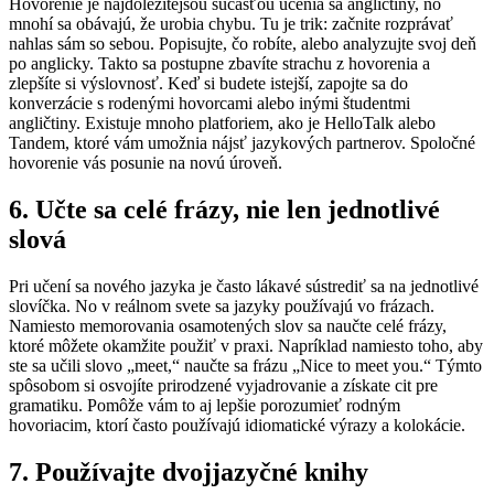
Hovorenie je najdôležitejšou súčasťou učenia sa angličtiny, no
mnohí sa obávajú, že urobia chybu. Tu je trik: začnite rozprávať
nahlas sám so sebou. Popisujte, čo robíte, alebo analyzujte svoj deň
po anglicky. Takto sa postupne zbavíte strachu z hovorenia a
zlepšíte si výslovnosť. Keď si budete istejší, zapojte sa do
konverzácie s rodenými hovorcami alebo inými študentmi
angličtiny. Existuje mnoho platforiem, ako je HelloTalk alebo
Tandem, ktoré vám umožnia nájsť jazykových partnerov. Spoločné
hovorenie vás posunie na novú úroveň.
6. Učte sa celé frázy, nie len jednotlivé
slová
Pri učení sa nového jazyka je často lákavé sústrediť sa na jednotlivé
slovíčka. No v reálnom svete sa jazyky používajú vo frázach.
Namiesto memorovania osamotených slov sa naučte celé frázy,
ktoré môžete okamžite použiť v praxi. Napríklad namiesto toho, aby
ste sa učili slovo „meet,“ naučte sa frázu „Nice to meet you.“ Týmto
spôsobom si osvojíte prirodzené vyjadrovanie a získate cit pre
gramatiku. Pomôže vám to aj lepšie porozumieť rodným
hovoriacim, ktorí často používajú idiomatické výrazy a kolokácie.
7. Používajte dvojjazyčné knihy