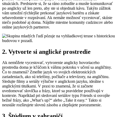
situáciách. Predstavte si, že sa ráno zobudíte a musíte komunikovať
po anglicky už len preto, aby ste si objednali kávu. Takýto zážitok
vám umožní rýchlejšie prekonať jazykovú bariéru a získate
sebavedomie v rozprávaní. Ak nemáte možnosť vycestovať, skúste
niečo podobné aj doma. Nájdite miestne komunity cudzincov alebo
online jazykových partnerov.
2. Vytvorte si anglické prostredie
Ak nemôžete vycestovať, vytvorenie anglicky hovoriaceho
prostredia doma je kľúčom k vášmu pokroku v učení sa angličtiny.
Čo to znamená? Zmeňte jazyk vo svojich elektronických
zariadeniach, ako sú telefóny, počítače a televízory, na angličtinu.
Sledujte filmy a seriály výlučne v anglickom jazyku, ideálne s
anglickými titulkami. V praxi to znamená, že si začnete
uvedomovať slovíčka a frázy, ktoré sa pravidelne používajú v
kontexte. Napríklad pri sledovaní seriálov typu Friends si osvojíte
bežné frázy, ako „What’s up?“ alebo „Take it easy.“ Takto si
neustále rozširujete slovnú zásobu a zlepšujete porozumenie.
3. Štúdium v zahraničí