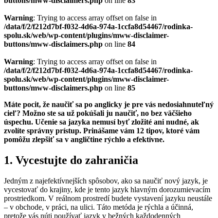
buttons/mww-disclaimers.php
on line
83
Warning
: Trying to access array offset on false in
/data/f/2/f212d7bf-f032-4d6a-974a-1ccfa8d54467/rodinka-
spolu.sk/web/wp-content/plugins/mww-disclaimer-
buttons/mww-disclaimers.php
on line
84
Warning
: Trying to access array offset on false in
/data/f/2/f212d7bf-f032-4d6a-974a-1ccfa8d54467/rodinka-
spolu.sk/web/wp-content/plugins/mww-disclaimer-
buttons/mww-disclaimers.php
on line
85
Máte pocit, že naučiť sa po anglicky je pre vás nedosiahnuteľný
cieľ? Možno ste sa už pokúšali ju naučiť, no bez väčšieho
úspechu. Učenie sa jazyka nemusí byť zložité ani nudné, ak
zvolíte správny prístup. Prinášame vám 12 tipov, ktoré vám
pomôžu zlepšiť sa v angličtine rýchlo a efektívne.
1. Vycestujte do zahraničia
Jedným z najefektívnejších spôsobov, ako sa naučiť nový jazyk, je
vycestovať do krajiny, kde je tento jazyk hlavným dorozumievacím
prostriedkom. V reálnom prostredí budete vystavení jazyku neustále
– v obchode, v práci, na ulici. Táto metóda je rýchla a účinná,
pretože vás núti používať jazyk v bežných každodenných