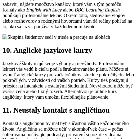
zabaviť, nájdete množstvo kanálov, ktoré vám s tým pomôžu.
Kanály ako
English with Lucy
alebo
BBC Learning English
ponúkajú profesionálne lekcie. Okrem toho, sledovanie vlogov
alebo rozhovorov s rodenými hovorcami vám dá reálny pohľad na
to, ako sa jazyk používa v každodennom živote.
10. Anglické jazykové kurzy
Jazykové školy majú svoje výhody aj nevýhody. Profesionálni
lektori vás vedú k cieľu podľa štruktúrovaného plánu. Môžete si
vybrať anglické kurzy pre začiatočníkov, stredne pokročilých alebo
pokročilých, v závislosti od vašich potrieb. Kurzy tiež poskytujú
priestor na interakciu s ostatnými študentmi. Nevýhodou môže byť
vyššia cena alebo fixný rozvrh. Alternatívou je online kurz
angličtiny, ktorý vám umožní flexibilnejšie plánovanie.
11. Neustály kontakt s angličtinou
Kontakt s angličtinou by mal byť súčasťou vášho každodenného
života. Angličtinu sa môžete učiť v akomkoľvek čase – počas
šoférovania počúvajte podcasty, pri varení si pozrite videá na