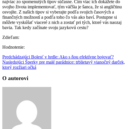
najviac zo spomenutých tipov súčasne. Čím viac ich dokážete do
svojho života implementovať, tým väčšia je šanca, že si angličtinu
osvojíte. Z našich tipov si vyberajte podľa svojich časových a
finančných možností a podľa toho čo vás ako baví. Postupne si
môžete vyskúšať viaceré z nich a zostať pri tých, ktoré vás naozaj
bavia. Tak kedy začínate svoju jazykovú cestu?
Zdieľam:
Hodnotenie:
Predchádzajúci
Bolesť v hrdle: Ako s ňou efektívne bojovať?
Nasledujúci
Šperky pre malé parádnice: trblietavý vianočný darček,
ktorý rozžiari očká
O autorovi