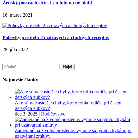
Ženský postrach strie. Len toto na ne platí!
16. marca 2021
Polievky pre deti: 25 zdravých a chutných receptov
28. júla 2022
Hľadať:
Najnovšie články
Aké sú najčastejšie chyby, ktoré robia rodičia pri čistení
detských zúbkov?
dec 3, 2025
|
Rodičovstvo
Zamerané na životné poistenie: vyhnite sa týmto chybám pri
uzatváraní zmluvy