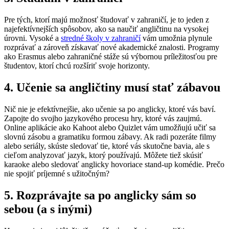
Pre tých, ktorí majú možnosť študovať v zahraničí, je to jeden z
najefektívnejších spôsobov, ako sa naučiť angličtinu na vysokej
úrovni. Vysoké a
stredné školy v zahraničí
vám umožnia plynule
rozprávať a zároveň získavať nové akademické znalosti. Programy
ako Erasmus alebo zahraničné stáže sú výbornou príležitosťou pre
študentov, ktorí chcú rozšíriť svoje horizonty.
4. Učenie sa angličtiny musí stať zábavou
Nič nie je efektívnejšie, ako učenie sa po anglicky, ktoré vás baví.
Zapojte do svojho jazykového procesu hry, ktoré vás zaujmú.
Online aplikácie ako Kahoot alebo Quizlet vám umožňujú učiť sa
slovnú zásobu a gramatiku formou zábavy. Ak radi pozeráte filmy
alebo seriály, skúste sledovať tie, ktoré vás skutočne bavia, ale s
cieľom analyzovať jazyk, ktorý používajú. Môžete tiež skúsiť
karaoke alebo sledovať anglicky hovoriace stand-up komédie. Prečo
nie spojiť príjemné s užitočným?
5. Rozprávajte sa po anglicky sám so
sebou (a s inými)