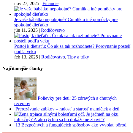
nov 27, 2025
|
Financie
Je vaše bábätko nepokojné? Cumlík a iné pomôcky pre
spokojné dieťatko
jún 11, 2025
|
Rodičovstvo
Postoj k dieťaťu: Čo ak sa tak rozhodnete? Porovnanie postelí
podľa veku
feb 13, 2025
|
Rodičovstvo
,
Tipy a triky
Najčítanejšie články
Polievky pre deti: 25 zdravých a chutných
receptov
Prerezávanie zúbkov – radosť a starosť mamičiek a detí
Je jačmeň na oku
infekčný? A ako rýchlo sa ho dokážeme zbaviť?
13 Bezpečných a fungujúcich spôsobov ako vyvolať pôrod