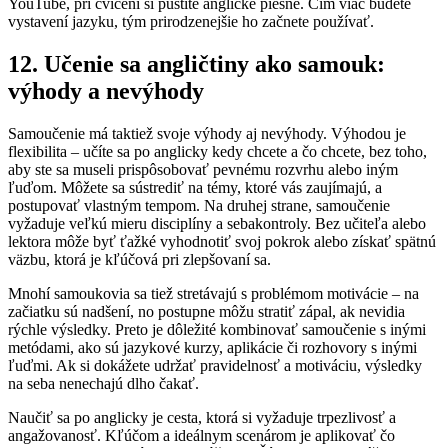
YouTube, pri cvičení si pustite anglické piesne. Čím viac budete
vystavení jazyku, tým prirodzenejšie ho začnete používať.
12. Učenie sa angličtiny ako samouk:
výhody a nevýhody
Samoučenie má taktiež svoje výhody aj nevýhody. Výhodou je
flexibilita – učíte sa po anglicky kedy chcete a čo chcete, bez toho,
aby ste sa museli prispôsobovať pevnému rozvrhu alebo iným
ľuďom. Môžete sa sústrediť na témy, ktoré vás zaujímajú, a
postupovať vlastným tempom. Na druhej strane, samoučenie
vyžaduje veľkú mieru disciplíny a sebakontroly. Bez učiteľa alebo
lektora môže byť ťažké vyhodnotiť svoj pokrok alebo získať spätnú
väzbu, ktorá je kľúčová pri zlepšovaní sa.
Mnohí samoukovia sa tiež stretávajú s problémom motivácie – na
začiatku sú nadšení, no postupne môžu stratiť zápal, ak nevidia
rýchle výsledky. Preto je dôležité kombinovať samoučenie s inými
metódami, ako sú jazykové kurzy, aplikácie či rozhovory s inými
ľuďmi. Ak si dokážete udržať pravidelnosť a motiváciu, výsledky
na seba nenechajú dlho čakať.
Naučiť sa po anglicky je cesta, ktorá si vyžaduje trpezlivosť a
angažovanosť. Kľúčom a ideálnym scenárom je aplikovať čo