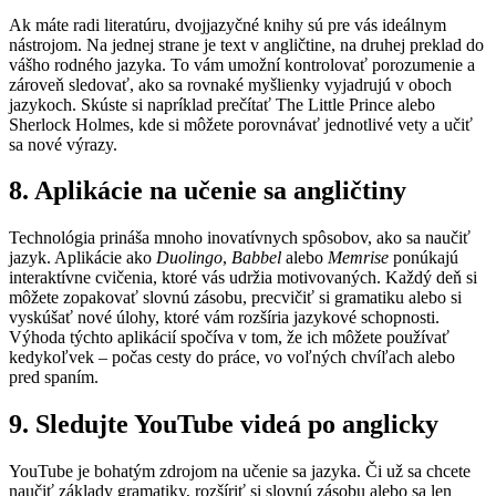
Ak máte radi literatúru, dvojjazyčné knihy sú pre vás ideálnym
nástrojom. Na jednej strane je text v angličtine, na druhej preklad do
vášho rodného jazyka. To vám umožní kontrolovať porozumenie a
zároveň sledovať, ako sa rovnaké myšlienky vyjadrujú v oboch
jazykoch. Skúste si napríklad prečítať The Little Prince alebo
Sherlock Holmes, kde si môžete porovnávať jednotlivé vety a učiť
sa nové výrazy.
8. Aplikácie na učenie sa angličtiny
Technológia prináša mnoho inovatívnych spôsobov, ako sa naučiť
jazyk. Aplikácie ako
Duolingo
,
Babbel
alebo
Memrise
ponúkajú
interaktívne cvičenia, ktoré vás udržia motivovaných. Každý deň si
môžete zopakovať slovnú zásobu, precvičiť si gramatiku alebo si
vyskúšať nové úlohy, ktoré vám rozšíria jazykové schopnosti.
Výhoda týchto aplikácií spočíva v tom, že ich môžete používať
kedykoľvek – počas cesty do práce, vo voľných chvíľach alebo
pred spaním.
9. Sledujte YouTube videá po anglicky
YouTube je bohatým zdrojom na učenie sa jazyka. Či už sa chcete
naučiť základy gramatiky, rozšíriť si slovnú zásobu alebo sa len