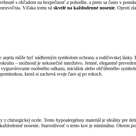
navrhnuté s ohľadom na bezpečnosť a pohodlie, a preto sa často v pon
e neuvoľnia. Vďaka tomu sú
skvelé na každodenné nosenie
. Oproti z
are anjela môže byť nádherným symbolom ochrany a rodičovskej lásky. 
okruhu – možností je nekonečné množstvo. Jemné, elegantné prevedenie 
na vygravírovanie osobného odkazu, iniciálok alebo obľúbeného symbolu
pomienkou, ktorá si zachová svoje čaro aj po rokoch.
y z chirurgickej ocele. Tento hypoalergénny materiál je ideálny pre det
j každodenné nosenie. Starostlivosť o tento kov je minimálna. Okrem p