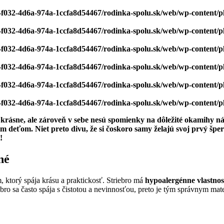
bf-f032-4d6a-974a-1ccfa8d54467/rodinka-spolu.sk/web/wp-content/
bf-f032-4d6a-974a-1ccfa8d54467/rodinka-spolu.sk/web/wp-content/
bf-f032-4d6a-974a-1ccfa8d54467/rodinka-spolu.sk/web/wp-content/
bf-f032-4d6a-974a-1ccfa8d54467/rodinka-spolu.sk/web/wp-content/
bf-f032-4d6a-974a-1ccfa8d54467/rodinka-spolu.sk/web/wp-content/
bf-f032-4d6a-974a-1ccfa8d54467/rodinka-spolu.sk/web/wp-content/
krásne, ale zároveň v sebe nesú spomienky na dôležité okamihy ná
 deťom. Niet preto divu, že si čoskoro samy želajú svoj prvý špe
!
né
 ktorý spája krásu a praktickosť. Striebro má
hypoalergénne vlastnos
bro sa často spája s čistotou a nevinnosťou, preto je tým správnym mat