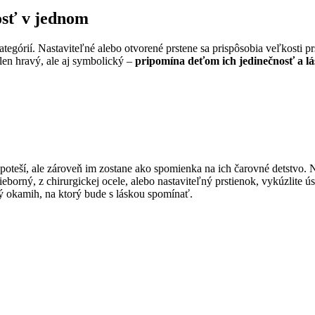
osť v jednom
órií. Nastaviteľné alebo otvorené prstene sa prispôsobia veľkosti prst
len hravý, ale aj symbolický –
pripomína deťom ich jedinečnosť a l
n poteší, ale zároveň im zostane ako spomienka na ich čarovné detstvo
rieborný, z chirurgickej ocele, alebo nastaviteľný prstienok, vykúzlite 
 okamih, na ktorý bude s láskou spomínať.