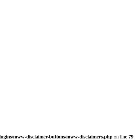
plugins/mww-disclaimer-buttons/mww-disclaimers.php
on line
79