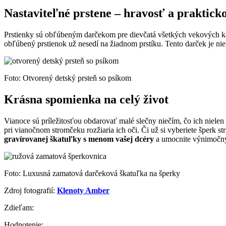
Nastaviteľné prstene – hravosť a praktick
Prstienky sú obľúbeným darčekom pre dievčatá všetkých vekových kateg
obľúbený prstienok už nesedí na žiadnom prstíku. Tento darček je nie
Foto: Otvorený detský prsteň so psíkom
Krásna spomienka na celý život
Vianoce sú príležitosťou obdarovať malé slečny niečím, čo ich niele
pri vianočnom stromčeku rozžiaria ich oči. Či už si vyberiete šperk st
gravírovanej škatuľky s menom vašej dcéry
a umocnite výnimočný
Foto: Luxusná zamatová darčeková škatuľka na šperky
Zdroj fotografií:
Klenoty Amber
Zdieľam:
Hodnotenie: