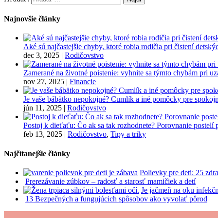
Najnovšie články
Aké sú najčastejšie chyby, ktoré robia rodičia pri čistení detsk
dec 3, 2025
|
Rodičovstvo
Zamerané na životné poistenie: vyhnite sa týmto chybám pri u
nov 27, 2025
|
Financie
Je vaše bábätko nepokojné? Cumlík a iné pomôcky pre spokojn
jún 11, 2025
|
Rodičovstvo
Postoj k dieťaťu: Čo ak sa tak rozhodnete? Porovnanie postelí
feb 13, 2025
|
Rodičovstvo
,
Tipy a triky
Najčítanejšie články
Polievky pre deti: 25 zd
Prerezávanie zúbkov – radosť a starosť mamičiek a detí
Je jačmeň na oku infekč
13 Bezpečných a fungujúcich spôsobov ako vyvolať pôrod