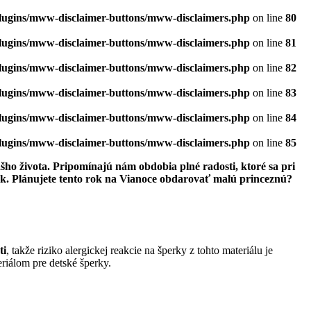
plugins/mww-disclaimer-buttons/mww-disclaimers.php
on line
80
plugins/mww-disclaimer-buttons/mww-disclaimers.php
on line
81
plugins/mww-disclaimer-buttons/mww-disclaimers.php
on line
82
plugins/mww-disclaimer-buttons/mww-disclaimers.php
on line
83
plugins/mww-disclaimer-buttons/mww-disclaimers.php
on line
84
plugins/mww-disclaimer-buttons/mww-disclaimers.php
on line
85
šho života. Pripomínajú nám obdobia plné radosti, ktoré sa pri
rk. Plánujete tento rok na Vianoce obdarovať malú princeznú?
ti
, takže riziko alergickej reakcie na šperky z tohto materiálu je
eriálom pre detské šperky.