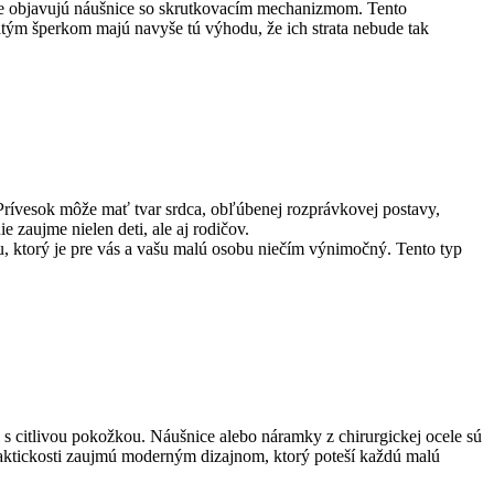
uke objavujú náušnice so skrutkovacím mechanizmom. Tento
latým šperkom majú navyše tú výhodu, že ich strata nebude tak
Prívesok môže mať tvar srdca, obľúbenej rozprávkovej postavy,
zaujme nielen deti, ale aj rodičov.
, ktorý je pre vás a vašu malú osobu niečím výnimočný. Tento typ
i s citlivou pokožkou. Náušnice alebo náramky z chirurgickej ocele sú
raktickosti zaujmú moderným dizajnom, ktorý poteší každú malú