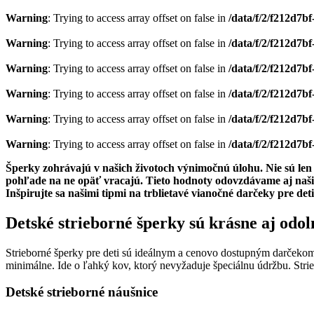
Warning
: Trying to access array offset on false in
/data/f/2/f212d7
Warning
: Trying to access array offset on false in
/data/f/2/f212d7
Warning
: Trying to access array offset on false in
/data/f/2/f212d7
Warning
: Trying to access array offset on false in
/data/f/2/f212d7
Warning
: Trying to access array offset on false in
/data/f/2/f212d7
Warning
: Trying to access array offset on false in
/data/f/2/f212d7
Šperky zohrávajú v našich životoch výnimočnú úlohu. Nie sú len 
pohľade na ne opäť vracajú. Tieto hodnoty odovzdávame aj našim
Inšpirujte sa našimi tipmi na trblietavé vianočné darčeky pre deti
Detské strieborné šperky sú krásne aj odol
Strieborné šperky pre deti sú ideálnym a cenovo dostupným darčekom,
minimálne. Ide o ľahký kov, ktorý nevyžaduje špeciálnu údržbu. Strie
Detské strieborné náušnice