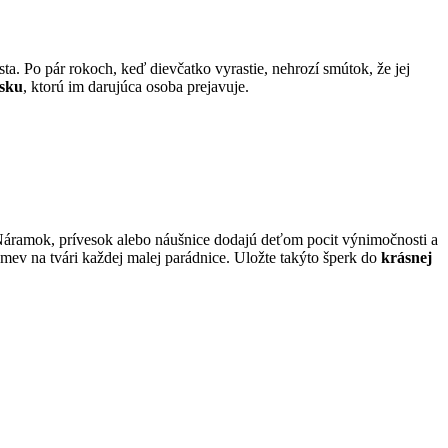
a. Po pár rokoch, keď dievčatko vyrastie, nehrozí smútok, že jej
ásku
, ktorú im darujúca osoba prejavuje.
. Náramok, prívesok alebo náušnice dodajú deťom pocit výnimočnosti a
úsmev na tvári každej malej parádnice. Uložte takýto šperk do
krásnej