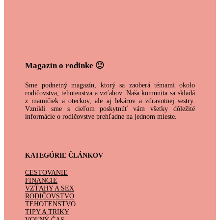
Magazín o rodinke 🙂
Sme podnetný magazín, ktorý sa zaoberá témami okolo
rodičovstva, tehotenstva a vzťahov. Naša komunita sa skladá
z mamičiek a oteckov, ale aj lekárov a zdravotnej sestry.
Vznikli sme s cieľom poskytnúť vám všetky dôležité
informácie o rodičovstve prehľadne na jednom mieste.
KATEGÓRIE ČLÁNKOV
CESTOVANIE
FINANCIE
VZŤAHY A SEX
RODIČOVSTVO
TEHOTENSTVO
TIPY A TRIKY
VOĽNÝ ČAS