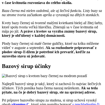
v čase kvitnutia rozvoniava do celého okolia.
Baza čierna má nielen ozdobnú, ale aj liečivú funkciu. Listy bazy sa
na strome tvoria začiatkom apríla a vyrastajú na dlhých stonkách.
Kvety bazy čiernej sú tvorené malými kvietkami bielej až žltej farby,
ktoré spolu tvoria veľkú hlavičku. Zbierajú sa v čase kvitnutia od
mája po júl.
A práve z kvetov sa vyrába známy bazový sirup,
ktorý je obľúbený v každej domácnosti.
Plody bazy čiernej sú malé čierne guličky, ktoré na kríku môžeme
vidieť v auguste a septembri.
Ak sa rozhodnete pripravovať z
plodov sirup či džem je potrebné ich prevariť, keďže za
surového stavu sú jedovaté.
Bazový sirup účinky
Najlepší bazový sirup je taký, ktorý si zachová čo najviac liečivých
účinkov. Tých ponúka baza čierna naozaj neúrekom.
Ak sa teda
pýtate, na čo je dobrý bazový sirup, ste na správnej adrese.
Pri príprave bazového sirupu za studena, si sirup uchová vysoký
obsah
vitamínu C
, ktorý nám pomáha bojovať
s prechladnutím či