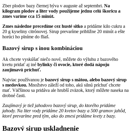
Zber plodov bazy čiernej býva v auguste až septembri.
Na
kilogram plodov a liter vody použijeme jednu celú škoricu a
zmes varíme cca 15 minút.
Zmes následne precedíme cez husté sitko
a pridáme kilo cukru a
20 g kyseliny citrónovej. Sirup prevaríme približne 20 minút a ešte
horúci ho plníme do fliaš.
Bazový sirup s inou kombináciou
Ak chcete vyskúšať niečo nové, môžete do výluhu z bazového
kvetu pridať aj iné
bylinky či ovocie, ktoré dodá nápoju
zaujímavú príchuť.
Najviac používanou je
bazový sirup s mätou, alebo bazový sirup
s medovkou.
Množstvo záleží od toho, akú silnú príchuť chcete
mať. Väčšinou sa pridáva ale hrubší zväzok, ktorý môžete naseka na
drobné časti.
Zaujímavý je tiež jahodovo bazový sirup, do ktorého pridáme
jahody. Na liter vody pridáme 20 kvetov bazy a 500 gramov jahôd,
ktoré prevaríme pred tým, ako do zmesi pridáme kvety z bazy.
Bazový sirup uskladnenie