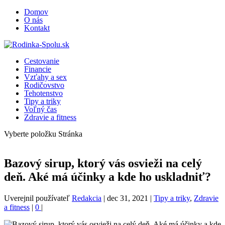
Domov
O nás
Kontakt
Cestovanie
Financie
Vzťahy a sex
Rodičovstvo
Tehotenstvo
Tipy a triky
Voľný čas
Zdravie a fitness
Vyberte položku Stránka
Bazový sirup, ktorý vás osvieži na celý
deň. Aké má účinky a kde ho uskladniť?
Uverejnil používateľ
Redakcia
|
dec 31, 2021
|
Tipy a triky
,
Zdravie
a fitness
|
0
|