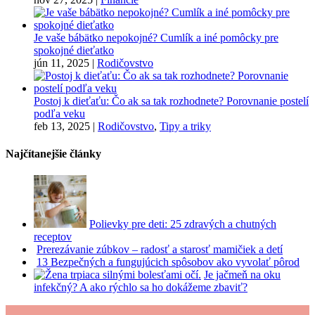
Je vaše bábätko nepokojné? Cumlík a iné pomôcky pre
spokojné dieťatko
jún 11, 2025
|
Rodičovstvo
Postoj k dieťaťu: Čo ak sa tak rozhodnete? Porovnanie postelí
podľa veku
feb 13, 2025
|
Rodičovstvo
,
Tipy a triky
Najčítanejšie články
Polievky pre deti: 25 zdravých a chutných
receptov
Prerezávanie zúbkov – radosť a starosť mamičiek a detí
13 Bezpečných a fungujúcich spôsobov ako vyvolať pôrod
Je jačmeň na oku
infekčný? A ako rýchlo sa ho dokážeme zbaviť?