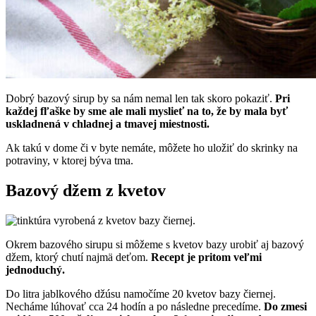
Dobrý bazový sirup by sa nám nemal len tak skoro pokaziť.
Pri
každej fľaške by sme ale mali myslieť na to, že by mala byť
uskladnená v chladnej a tmavej miestnosti.
Ak takú v dome či v byte nemáte, môžete ho uložiť do skrinky na
potraviny, v ktorej býva tma.
Bazový džem z kvetov
Okrem bazového sirupu si môžeme s kvetov bazy urobiť aj bazový
džem, ktorý chutí najmä deťom.
Recept je pritom veľmi
jednoduchý.
Do litra jablkového džúsu namočíme 20 kvetov bazy čiernej.
Necháme lúhovať cca 24 hodín a po následne precedíme.
Do zmesi