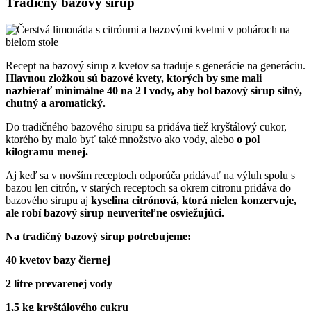
Tradičný bazový sirup
Recept na bazový sirup z kvetov sa traduje s generácie na generáciu.
Hlavnou zložkou sú bazové kvety, ktorých by sme mali
nazbierať minimálne 40 na 2 l vody, aby bol bazový sirup silný,
chutný a aromatický.
Do tradičného bazového sirupu sa pridáva tiež kryštálový cukor,
ktorého by malo byť také množstvo ako vody, alebo
o pol
kilogramu menej.
Aj keď sa v novším receptoch odporúča pridávať na výluh spolu s
bazou len citrón, v starých receptoch sa okrem citronu pridáva do
bazového sirupu aj
kyselina citrónová, ktorá nielen konzervuje,
ale robí bazový sirup neuveriteľne osviežujúci.
Na tradičný bazový sirup potrebujeme:
40 kvetov bazy čiernej
2 litre prevarenej vody
1,5 kg kryštálového cukru