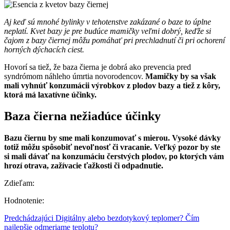
Aj keď sú mnohé bylinky v tehotenstve zakázané o baze to úplne
neplatí. Kvet bazy je pre budúce mamičky veľmi dobrý, keďže si
čajom z bazy čiernej môžu pomáhať pri prechladnutí či pri ochorení
horných dýchacích ciest.
Hovorí sa tiež, že baza čierna je dobrá ako prevencia pred
syndrómom náhleho úmrtia novorodencov.
Mamičky by sa však
mali vyhnúť konzumácii výrobkov z plodov bazy a tiež z kôry,
ktorá má laxatívne účinky.
Baza čierna nežiadúce účinky
Bazu čiernu by sme mali konzumovať s mierou. Vysoké dávky
totiž môžu spôsobiť nevoľnosť či vracanie. Veľký pozor by ste
si mali dávať na konzumáciu čerstvých plodov, po ktorých vám
hrozí otrava, zažívacie ťažkosti či odpadnutie.
Zdieľam:
Hodnotenie:
Predchádzajúci
Digitálny alebo bezdotykový teplomer? Čím
najlepšie odmeriame teplotu?