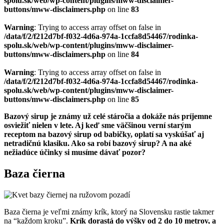
spolu.sk/web/wp-content/plugins/mww-disclaimer-
buttons/mww-disclaimers.php
on line
83
Warning
: Trying to access array offset on false in
/data/f/2/f212d7bf-f032-4d6a-974a-1ccfa8d54467/rodinka-
spolu.sk/web/wp-content/plugins/mww-disclaimer-
buttons/mww-disclaimers.php
on line
84
Warning
: Trying to access array offset on false in
/data/f/2/f212d7bf-f032-4d6a-974a-1ccfa8d54467/rodinka-
spolu.sk/web/wp-content/plugins/mww-disclaimer-
buttons/mww-disclaimers.php
on line
85
Bazový sirup je známy už celé stáročia a dokáže nás príjemne
osviežiť nielen v lete. Aj keď sme väčšinou verní starým
receptom na bazový sirup od babičky, oplatí sa vyskúšať aj
netradičnú klasiku. Ako sa robí bazový sirup? A na aké
nežiadúce účinky si musíme dávať pozor?
Baza čierna
Baza čierna je veľmi známy krík, ktorý na Slovensku rastie takmer
na “každom kroku”.
Krík dorastá do výšky od 2 do 10 metrov, a