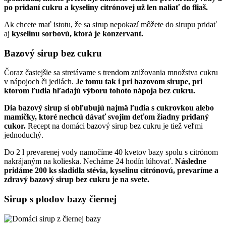
po pridaní cukru a kyseliny citrónovej už len naliať do fliaš.
Ak chcete mať istotu, že sa sirup nepokazí môžete do sirupu pridať
aj
kyselinu sorbovú, ktorá je konzervant.
Bazový sirup bez cukru
Čoraz častejšie sa stretávame s trendom znižovania množstva cukru
v nápojoch či jedlách.
Je tomu tak i pri bazovom sirupe, pri
ktorom ľudia hľadajú výboru tohoto nápoja bez cukru.
Dia bazový sirup si obľubujú najmä ľudia s cukrovkou alebo
mamičky, ktoré nechcú dávať svojim deťom žiadny pridaný
cukor.
Recept na domáci bazový sirup bez cukru je tiež veľmi
jednoduchý.
Do 2 l prevarenej vody namočíme 40 kvetov bazy spolu s citrónom
nakrájaným na kolieska. Necháme 24 hodín lúhovať.
Následne
pridáme 200 ks sladidla stévia, kyselinu citrónovú, prevaríme a
zdravý bazový sirup bez cukru je na svete.
Sirup s plodov bazy čiernej