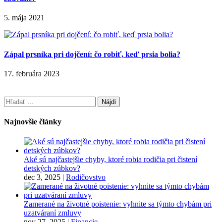
5. mája 2021
Zápal prsníka pri dojčení: čo robiť, keď prsia bolia?
17. februára 2023
Hľadať:
Najnovšie články
Aké sú najčastejšie chyby, ktoré robia rodičia pri čistení
detských zúbkov?
dec 3, 2025
|
Rodičovstvo
Zamerané na životné poistenie: vyhnite sa týmto chybám pri
uzatváraní zmluvy
nov 27, 2025
|
Financie