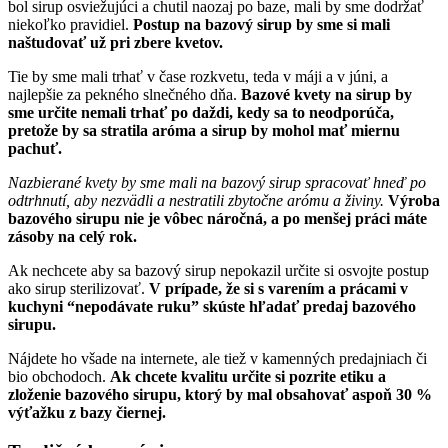
bol sirup osviežujúci a chutil naozaj po baze, mali by sme dodržať
niekoľko pravidiel.
Postup na bazový sirup by sme si mali
naštudovať už pri zbere kvetov.
Tie by sme mali trhať v čase rozkvetu, teda v máji a v júni, a
najlepšie za pekného slnečného dňa.
Bazové kvety na sirup by
sme určite nemali trhať po daždi, kedy sa to neodporúča,
pretože by sa stratila aróma a sirup by mohol mať miernu
pachuť.
Nazbierané kvety by sme mali na bazový sirup spracovať hneď po
odtrhnutí, aby nezvädli a nestratili zbytočne arómu a živiny.
Výroba
bazového sirupu nie je vôbec náročná, a po menšej práci máte
zásoby na celý rok.
Ak nechcete aby sa bazový sirup nepokazil určite si osvojte postup
ako sirup sterilizovať.
V prípade, že si s varením a prácami v
kuchyni “nepodávate ruku” skúste hľadať predaj bazového
sirupu.
Nájdete ho všade na internete, ale tiež v kamenných predajniach či
bio obchodoch.
Ak chcete kvalitu určite si pozrite etiku a
zloženie bazového sirupu, ktorý by mal obsahovať aspoň 30 %
výťažku z bazy čiernej.