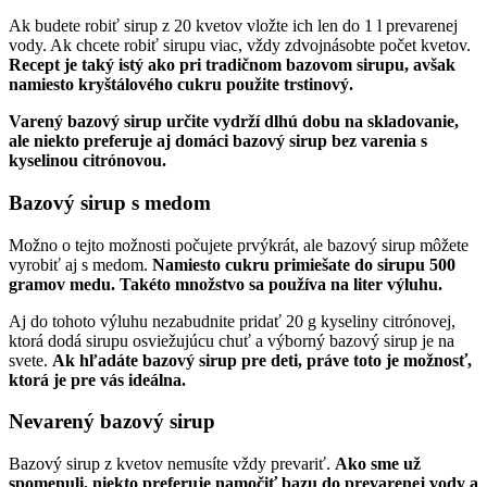
Ak budete robiť sirup z 20 kvetov vložte ich len do 1 l prevarenej
vody. Ak chcete robiť sirupu viac, vždy zdvojnásobte počet kvetov.
Recept je taký istý ako pri tradičnom bazovom sirupu, avšak
namiesto kryštálového cukru použite trstinový.
Varený bazový sirup určite vydrží dlhú dobu na skladovanie,
ale niekto preferuje aj domáci bazový sirup bez varenia s
kyselinou citrónovou.
Bazový sirup s medom
Možno o tejto možnosti počujete prvýkrát, ale bazový sirup môžete
vyrobiť aj s medom.
Namiesto cukru primiešate do sirupu 500
gramov medu. Takéto množstvo sa používa na liter výluhu.
Aj do tohoto výluhu nezabudnite pridať 20 g kyseliny citrónovej,
ktorá dodá sirupu osviežujúcu chuť a výborný bazový sirup je na
svete.
Ak hľadáte bazový sirup pre deti, práve toto je možnosť,
ktorá je pre vás ideálna.
Nevarený bazový sirup
Bazový sirup z kvetov nemusíte vždy prevariť.
Ako sme už
spomenuli, niekto preferuje namočiť bazu do prevarenej vody a