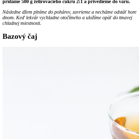
pridáme 500 g želírovacieho cukru 2:1 a privedieme do varu.
Následne džem plníme do pohárov, zavrieme a necháme odstáť hore
dnom. Keď lekvár vychladne otočímeho a uložíme opäť do tmavej
chladnej miestnosti.
Bazový čaj