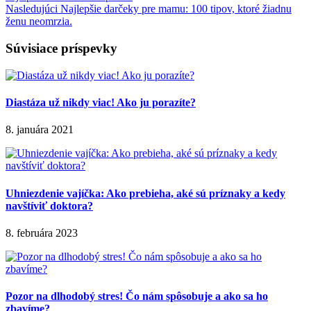
Nasledujúci
Najlepšie darčeky pre mamu: 100 tipov, ktoré žiadnu
ženu neomrzia.
Súvisiace príspevky
Diastáza už nikdy viac! Ako ju porazíte?
8. januára 2021
Uhniezdenie vajíčka: Ako prebieha, aké sú príznaky a kedy
navštíviť doktora?
8. februára 2023
Pozor na dlhodobý stres! Čo nám spôsobuje a ako sa ho
zbavíme?