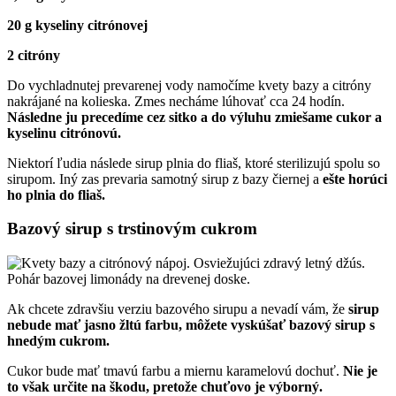
20 g kyseliny citrónovej
2 citróny
Do vychladnutej prevarenej vody namočíme kvety bazy a citróny
nakrájané na kolieska. Zmes necháme lúhovať cca 24 hodín.
Následne ju precedíme cez sitko a do výluhu zmiešame cukor a
kyselinu citrónovú.
Niektorí ľudia následe sirup plnia do fliaš, ktoré sterilizujú spolu so
sirupom. Iný zas prevaria samotný sirup z bazy čiernej a
ešte horúci
ho plnia do fliaš.
Bazový sirup s trstinovým cukrom
Ak chcete zdravšiu verziu bazového sirupu a nevadí vám, že
sirup
nebude mať jasno žltú farbu, môžete vyskúšať bazový sirup s
hnedým cukrom.
Cukor bude mať tmavú farbu a miernu karamelovú dochuť.
Nie je
to však určite na škodu, pretože chuťovo je výborný.