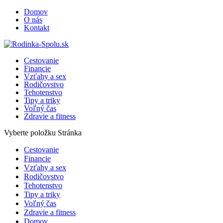
Domov
O nás
Kontakt
Cestovanie
Financie
Vzťahy a sex
Rodičovstvo
Tehotenstvo
Tipy a triky
Voľný čas
Zdravie a fitness
Vyberte položku Stránka
Cestovanie
Financie
Vzťahy a sex
Rodičovstvo
Tehotenstvo
Tipy a triky
Voľný čas
Zdravie a fitness
Domov