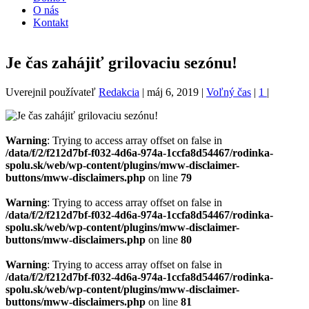
O nás
Kontakt
Je čas zahájiť grilovaciu sezónu!
Uverejnil používateľ
Redakcia
|
máj 6, 2019
|
Voľný čas
|
1
|
Warning
: Trying to access array offset on false in
/data/f/2/f212d7bf-f032-4d6a-974a-1ccfa8d54467/rodinka-
spolu.sk/web/wp-content/plugins/mww-disclaimer-
buttons/mww-disclaimers.php
on line
79
Warning
: Trying to access array offset on false in
/data/f/2/f212d7bf-f032-4d6a-974a-1ccfa8d54467/rodinka-
spolu.sk/web/wp-content/plugins/mww-disclaimer-
buttons/mww-disclaimers.php
on line
80
Warning
: Trying to access array offset on false in
/data/f/2/f212d7bf-f032-4d6a-974a-1ccfa8d54467/rodinka-
spolu.sk/web/wp-content/plugins/mww-disclaimer-
buttons/mww-disclaimers.php
on line
81