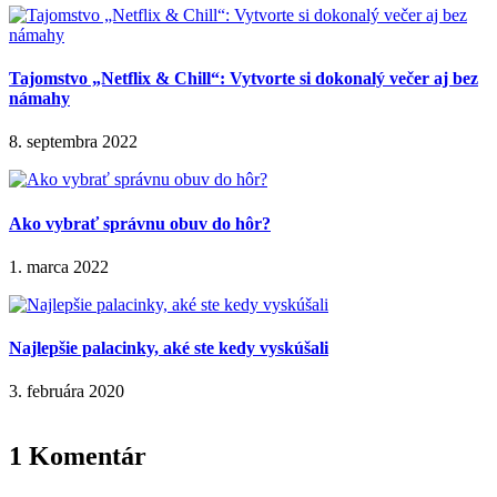
Tajomstvo „Netflix & Chill“: Vytvorte si dokonalý večer aj bez
námahy
8. septembra 2022
Ako vybrať správnu obuv do hôr?
1. marca 2022
Najlepšie palacinky, aké ste kedy vyskúšali
3. februára 2020
1 Komentár