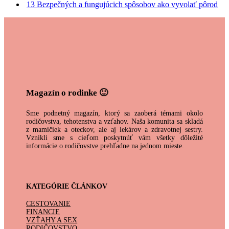
13 Bezpečných a fungujúcich spôsobov ako vyvolať pôrod
Magazín o rodinke 🙂
Sme podnetný magazín, ktorý sa zaoberá témami okolo
rodičovstva, tehotenstva a vzťahov. Naša komunita sa skladá
z mamičiek a oteckov, ale aj lekárov a zdravotnej sestry.
Vznikli sme s cieľom poskytnúť vám všetky dôležité
informácie o rodičovstve prehľadne na jednom mieste.
KATEGÓRIE ČLÁNKOV
CESTOVANIE
FINANCIE
VZŤAHY A SEX
RODIČOVSTVO