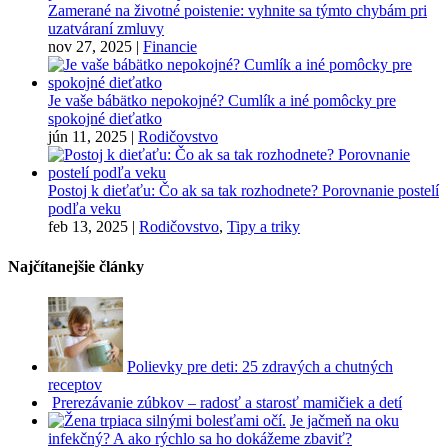
Zamerané na životné poistenie: vyhnite sa týmto chybám pri
uzatváraní zmluvy
nov 27, 2025
|
Financie
Je vaše bábätko nepokojné? Cumlík a iné pomôcky pre
spokojné dieťatko
jún 11, 2025
|
Rodičovstvo
Postoj k dieťaťu: Čo ak sa tak rozhodnete? Porovnanie postelí
podľa veku
feb 13, 2025
|
Rodičovstvo
,
Tipy a triky
Najčítanejšie články
Polievky pre deti: 25 zdravých a chutných
receptov
Prerezávanie zúbkov – radosť a starosť mamičiek a detí
Je jačmeň na oku
infekčný? A ako rýchlo sa ho dokážeme zbaviť?