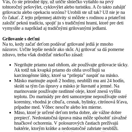
Vás, čo ste prírodné tipy, už uričte slniečko vytiahlo na prvý
tohtoročný pešovýlet, cyklovýlet alebo turistiku. A čo takto zahájiť
grilovaciu alebo opekaciu sezónu? Urobili ste už tak? Už nie je na
čo čakať. Z tejto príjemnej aktivity si môžete s rodinou a priateľmi
založiť peknú tradíciu, spojiť ju s tradičnými hrami, ktoré pre deti
vymyslíte a napríklad aj tradičnými grilovanými jedlami.
Grilovanie s deťmi
Na to, kedy začať deťom podávať grilované jedlá je mnoho
názorov. Určite lepšie neskôr ako skôr. Aj grilovať sa dá pomerne
zdravo, treba však dodržať niekoľko zásad:
Negrilujte priamo nad ohňom, ale používajte grilovacie tácky.
Ak totiž tuk kvapká priamo do ohňa uvoľňujú sa
karcinogénne látky, ktoré sa “prilepia” naspäť na mäsko.
Mäsko marinujte aspoň 2 hodiny, neublíži mu ani 24 hodín,
skráti sa tým čas úpravy a mäsko je štavnaté a jemné. Na
marinovanie používajte rastlinné oleje, ktoré znesú vyššiu
teplotu. Do marinády pre deti samozrejme nepoužívajte ostré
koreniny, vhodná je cibuľa, cesnak, bylinky, citrónová šťava,
prípadne med. Vôbec nesoľte alebo len mierne.
Mäso, ktoré je určené deťom treba dobre, ale vážne dobre
prepiecť. Nedostatočná úprava mäsa môže spôsobiť závažné
hnačkové ochorenia. V polosurových častiach prežívajú
baktérie, ktorým krátke a nedostatočné zahriate neublíži.