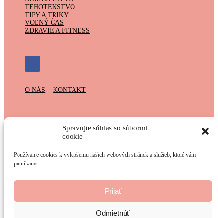
TEHOTENSTVO
TIPY A TRIKY
VOĽNÝ ČAS
ZDRAVIE A FITNESS
O NÁS
KONTAKT
Spolupracujeme s:
Spravujte súhlas so súbormi
cookie
Používame cookies k vylepšeniu našich webových stránok a služieb, ktoré vám
ponúkame.
Prevádzkovateľ webu:
Prijať
Odmietnúť