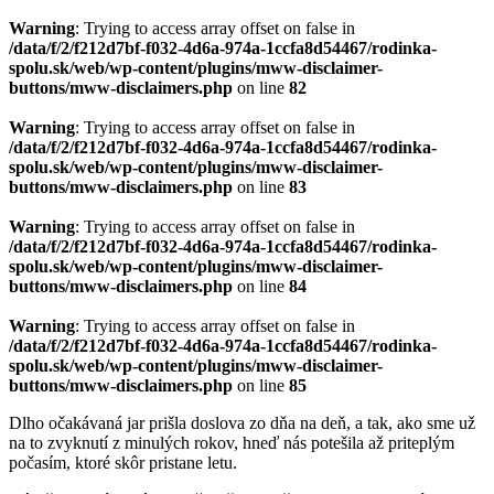
Warning
: Trying to access array offset on false in
/data/f/2/f212d7bf-f032-4d6a-974a-1ccfa8d54467/rodinka-
spolu.sk/web/wp-content/plugins/mww-disclaimer-
buttons/mww-disclaimers.php
on line
82
Warning
: Trying to access array offset on false in
/data/f/2/f212d7bf-f032-4d6a-974a-1ccfa8d54467/rodinka-
spolu.sk/web/wp-content/plugins/mww-disclaimer-
buttons/mww-disclaimers.php
on line
83
Warning
: Trying to access array offset on false in
/data/f/2/f212d7bf-f032-4d6a-974a-1ccfa8d54467/rodinka-
spolu.sk/web/wp-content/plugins/mww-disclaimer-
buttons/mww-disclaimers.php
on line
84
Warning
: Trying to access array offset on false in
/data/f/2/f212d7bf-f032-4d6a-974a-1ccfa8d54467/rodinka-
spolu.sk/web/wp-content/plugins/mww-disclaimer-
buttons/mww-disclaimers.php
on line
85
Dlho očakávaná jar prišla doslova zo dňa na deň, a tak, ako sme už
na to zvyknutí z minulých rokov, hneď nás potešila až priteplým
počasím, ktoré skôr pristane letu.