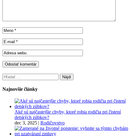
Hľadať:
Najnovšie články
Aké sú najčastejšie chyby, ktoré robia rodičia pri čistení
detských zúbkov?
dec 3, 2025
|
Rodičovstvo