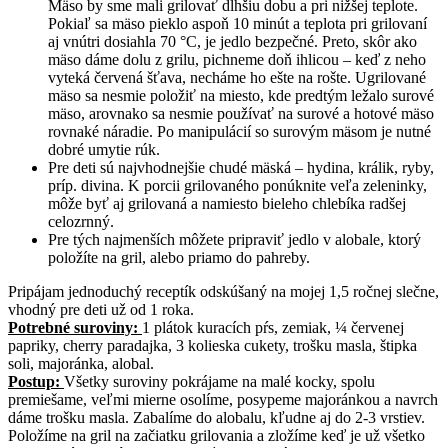
Mäso by sme mali grilovať dlhšiu dobu a pri nižšej teplote.
Pokiaľ sa mäso pieklo aspoň 10 minút a teplota pri grilovaní
aj vnútri dosiahla 70 °C, je jedlo bezpečné. Preto, skôr ako
mäso dáme dolu z grilu, pichneme doň ihlicou – keď z neho
vyteká červená šťava, necháme ho ešte na rošte. Ugrilované
mäso sa nesmie položiť na miesto, kde predtým ležalo surové
mäso, arovnako sa nesmie používať na surové a hotové mäso
rovnaké náradie. Po manipulácií so surovým mäsom je nutné
dobré umytie rúk.
Pre deti sú najvhodnejšie chudé mäská – hydina, králik, ryby,
príp. divina. K porcii grilovaného ponúknite veľa zeleninky,
môže byť aj grilovaná a namiesto bieleho chlebíka radšej
celozrnný.
Pre tých najmenších môžete pripraviť jedlo v alobale, ktorý
položíte na gril, alebo priamo do pahreby.
Pripájam jednoduchý receptík odskúšaný na mojej 1,5 ročnej slečne,
vhodný pre deti už od 1 roka.
Potrebné suroviny:
1 plátok kuracích pŕs, zemiak, ¼ červenej
papriky, cherry paradajka, 3 kolieska cukety, trošku masla, štipka
soli, majoránka, alobal.
Postup:
Všetky suroviny pokrájame na malé kocky, spolu
premiešame, veľmi mierne osolíme, posypeme majoránkou a navrch
dáme trošku masla. Zabalíme do alobalu, kľudne aj do 2-3 vrstiev.
Položíme na gril na začiatku grilovania a zložíme keď je už všetko