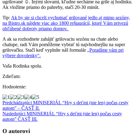
ugrilované ☺. Inými slovami, kľudne necháme na grile aj hodinku.
Ak vložíme priamo do pahreby, stačí 20-30 minút.
Tip:
Ak by ste si chceli vychutnať grilované jedlo aj mimo sezóny,
na Bistro.sk nájdete viac ako 1800 reštaurácií, ktoré Vám privezú
obľúbené dobroty priamo domov.
A ak sa rozhodnete zahájiť grilovaciu sezónu na chate alebo
chalupe, radi Vám pomôžeme vybrať tú najvhodnejšiu na super
grilovačku. Stačí keď vyplníte náš formulár
„Poradíme vám pri
výbere dovolenky“.
Vaša Rodinka spolu.
Zdieľam:
Hodnotenie:
Predchádzajúci
MINISERIÁL “Hry s deťmi (nie len) počas cesty
autom” – ČASŤ II.
Nasledujúci
MINISERIÁL “Hry s deťmi (nie len) počas cesty
autom” ČASŤ III.
O autorovi