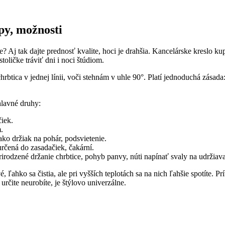
py, možnosti
e? Aj tak dajte prednosť kvalite, hoci je drahšia. Kancelárske kreslo
oličke tráviť dni i noci štúdiom.
ica v jednej línii, voči stehnám v uhle 90°. Platí jednoduchá zásada: 
hlavné druhy:
čiek.
.
ko držiak na pohár, podsvietenie.
určená do zasadačiek, čakární.
irodzené držanie chrbtice, pohyb panvy, núti napínať svaly na udržiav
 ľahko sa čistia, ale pri vyšších teplotách sa na nich ľahšie spotíte. P
rčite neurobíte, je štýlovo univerzálne.