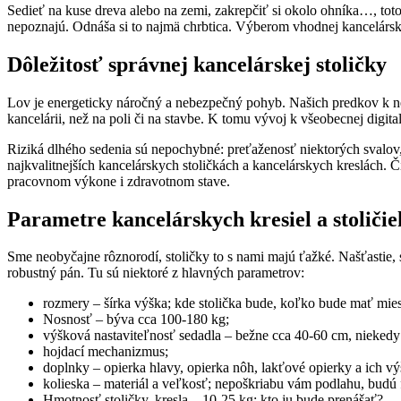
Sedieť na kuse dreva alebo na zemi, zakrepčiť si okolo ohníka…, tot
nepoznajú. Odnáša si to najmä chrbtica. Výberom vhodnej kancelárske
Dôležitosť správnej kancelárskej stoličky
Lov je energeticky náročný a nebezpečný pohyb. Našich predkov k nemu
kancelárii, než na poli či na stavbe. K tomu vývoj k všeobecnej digita
Riziká dlhého sedenia sú nepochybné: preťaženosť niektorých svalov, i
najkvalitnejších kancelárskych stoličkách a kancelárskych kreslách. Č
pracovnom výkone i zdravotnom stave.
Parametre kancelárskych kresiel a stoličie
Sme neobyčajne rôznorodí, stoličky to s nami majú ťažké. Našťastie, 
robustný pán. Tu sú niektoré z hlavných parametrov:
rozmery – šírka výška; kde stolička bude, koľko bude mať mie
Nosnosť – býva cca 100-180 kg;
výšková nastaviteľnosť sedadla – bežne cca 40-60 cm, niekedy
hojdací mechanizmus;
doplnky – opierka hlavy, opierka nôh, lakťové opierky a ich vý
kolieska – materiál a veľkosť; nepoškriabu vám podlahu, budú 
Hmotnosť stoličky, kresla – 10-25 kg; kto ju bude prenášať?