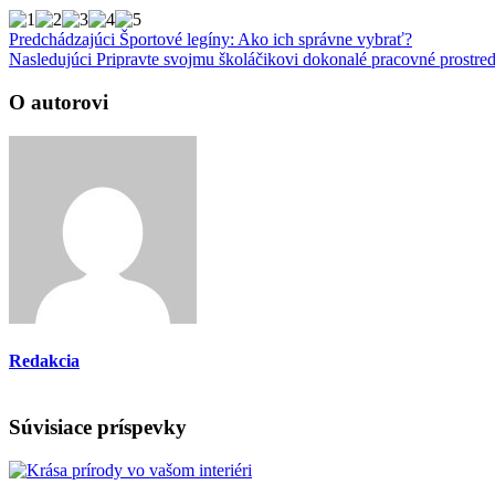
Predchádzajúci
Športové legíny: Ako ich správne vybrať?
Nasledujúci
Pripravte svojmu školáčikovi dokonalé pracovné prostred
O autorovi
Redakcia
Súvisiace príspevky