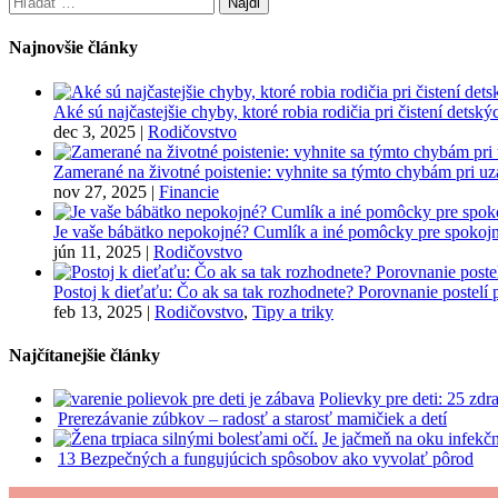
Najnovšie články
Aké sú najčastejšie chyby, ktoré robia rodičia pri čistení detsk
dec 3, 2025
|
Rodičovstvo
Zamerané na životné poistenie: vyhnite sa týmto chybám pri u
nov 27, 2025
|
Financie
Je vaše bábätko nepokojné? Cumlík a iné pomôcky pre spokojn
jún 11, 2025
|
Rodičovstvo
Postoj k dieťaťu: Čo ak sa tak rozhodnete? Porovnanie postelí
feb 13, 2025
|
Rodičovstvo
,
Tipy a triky
Najčítanejšie články
Polievky pre deti: 25 zd
Prerezávanie zúbkov – radosť a starosť mamičiek a detí
Je jačmeň na oku infekč
13 Bezpečných a fungujúcich spôsobov ako vyvolať pôrod