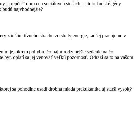
diny „krepčiť“ doma na sociálnych sieťach…, toto ľudské gény
lo budú najvhodnejšie?
y z inštinktívneho strachu zo straty energie, radšej pracujeme v
šením je, okrem pohybu, čo najprirodzenejšie sedenie na čo
te byt, oplatí sa jej venovať veľkú pozornosť. Odrazí sa to na vašom
ktorej sa pohodlne usadí drobná mladá praktikantka aj starší vysoký