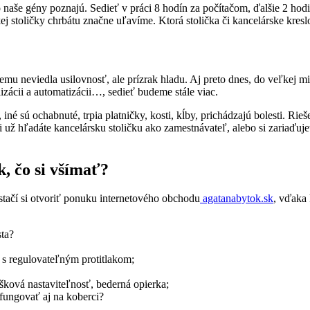
o naše gény poznajú. Sedieť v práci 8 hodín za počítačom, ďalšie 2 ho
j stoličky chrbátu značne uľavíme. Ktorá stolička či kancelárske kres
 neviedla usilovnosť, ale prízrak hladu. Aj preto dnes, do veľkej mier
lizácii a automatizácii…, sedieť budeme stále viac.
né sú ochabnuté, trpia platničky, kosti, kĺby, prichádzajú bolesti. Rie
i už hľadáte kancelársku stoličku ako zamestnávateľ, alebo si zariaďuje
k, čo si všímať?
stačí si otvoriť ponuku internetového obchodu
agatanabytok.sk
, vďaka 
sta?
 s regulovateľným protitlakom;
šková nastaviteľnosť, bederná opierka;
fungovať aj na koberci?