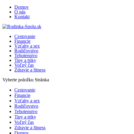
Domov
O nás
Kontakt
Cestovanie
Financie
Vzťahy a sex
Rodičovstvo
Tehotenstvo
Tipy a triky
Voľný čas
Zdravie a fitness
Vyberte položku Stránka
Cestovanie
Financie
Vzťahy a sex
Rodičovstvo
Tehotenstvo
Tipy a triky
Voľný čas
Zdravie a fitness
Domov