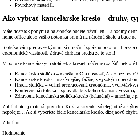
Povrchový materiál.
Ako vybrať kancelárske kreslo – druhy, ty
Máte dostatok pohybu a na stoličke budete tráviť len 1-2 hodiny denn
home office alebo vášho potomka prijmú na náročnú školu a bude na st
Stolička vám predovšetkým musí umožniť správnu polohu – hlava a chrbt
ergonomické vlastnosti. Zdravá chrbtica predsa za to stojí!
V ponuke kancelárskych stoličiek a kresiel môžeme rozlíšiť niektoré 
Kancelárska stolička – menšia, nižšia nosnosť, často bez podrú
Kancelárske kreslo – masívnejšie, ťažšie, s vysokým operadlom
Hracia stolička – veľmi prepracovaná ergonómia, vychytávky, a
Konferenčná stolička – spravidla bez koliesok a nastavovania, 
Zdravotná kancelárska stolička-kreslo (balančná) – umožňuje pr
Zohľadnite aj materiál povrchu. Koža a koženka sú elegantné a štýlové,
nepolejte… Ak si vyberiete biele kancelárske kreslo, dizajnovú chybu u
Zdieľam:
Hodnotenie: