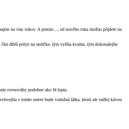
 kupujete na viac rokov. A potom…, od nového roka možno pôjdete na
čím dlhší pobyt na stoličke, tým vyššia kvalita, tým dokonalejšie
anie rovnováhy podobne ako fit lopta.
rívetivejšia v tomto smere bude vzdušná látka, ktorú ale radšej kávou