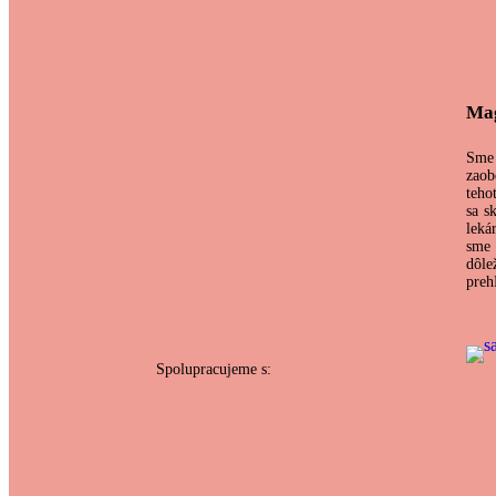
Mag
Sme
zaob
teho
sa s
leká
sme 
dôle
preh
Spolupracujeme s: