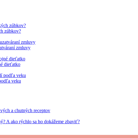
ých zúbkov?
zatváraní zmluvy
é dieťatko
 podľa veku
ravých a chutných receptov
ný? A ako rýchlo sa ho dokážeme zbaviť?