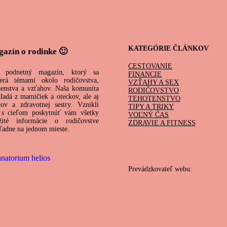
KATEGÓRIE ČLÁNKOV
azín o rodinke 🙂
CESTOVANIE
 podnetný magazín, ktorý sa
FINANCIE
erá témami okolo rodičovstva,
VZŤAHY A SEX
tenstva a vzťahov. Naša komunita
RODIČOVSTVO
kladá z mamičiek a oteckov, ale aj
TEHOTENSTVO
rov a zdravotnej sestry. Vznikli
TIPY A TRIKY
s cieľom poskytnúť vám všetky
VOĽNÝ ČAS
žité informácie o rodičovstve
ZDRAVIE A FITNESS
ľadne na jednom mieste.
Prevádzkovateľ webu: