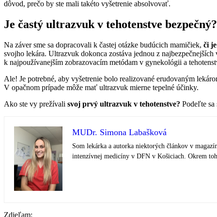
dôvod, prečo by ste mali takéto vyšetrenie absolvovať.
Je častý ultrazvuk v tehotenstve bezpečný?
Na záver sme sa dopracovali k častej otázke budúcich mamičiek,
či j
svojho lekára. Ultrazvuk dokonca zostáva jednou z najbezpečnejších 
k najpoužívanejším zobrazovacím metódam v gynekológii a tehotenst
Ale! Je potrebné, aby vyšetrenie bolo realizované erudovaným lekáro
V opačnom prípade môže mať ultrazvuk mierne tepelné účinky.
Ako ste vy prežívali
svoj prvý ultrazvuk v tehotenstve?
Podeľte sa
MUDr. Simona Labašková
Som lekárka a autorka niektorých článkov v magazín
intenzívnej medicíny v DFN v Košiciach. Okrem toho
Zdieľam: