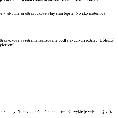
že v tekutine sa ultrazvukové vlny šíria lepšie. No ako maternica
ultrazvukové vyšetrenia realizované podľa akútnych potrieb. Dôležitý
yšetrení:
, pokiaľ by išlo o viacpočetné tehotenstvo. Obvykle je vykonaný v 5. –