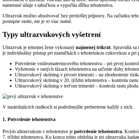
namerané údaje s tabuľkou a vypočíta dĺžku tehotenstva.
Ultrazvuk možno absolvovať bez predošlej prípravy. Na začiatku teh
postupne rastie, nie je to viac nutné.
Typy ultrazvukových vyšetrení
Ultrazvuk je tehotnej žene vykonaný
najmenej trikrát
. Spravidla sa
je individuálny prístup pri mamičkách s tehotenskou cukrovkou a pri
Potvrdenie vnútromaternicového tehotenstva – pri prvej kontro
Vyšetrenie v raných fázach tehotenstva na určenie doby tehoten
Ultrazvukový skríning v prvom trimestri – na zhodnotenie riz
Ultrazvukový skríning v 20. týždni tehotenstva – kontrola rast
Ultrazvukový skríning v treťom trimestri – kontrola rastu plodu
V nasledujúcich riadkoch si podrobnejšie preberieme každý z nich.
1. Potvrdenie tehotenstva
Prvým ultrazvukom v tehotenstve je
potvrdenie tehotenstva
. Kontro
7. týždni tehotenstva. Ku koncu tohto obdobia je pri ultrazvuku badate