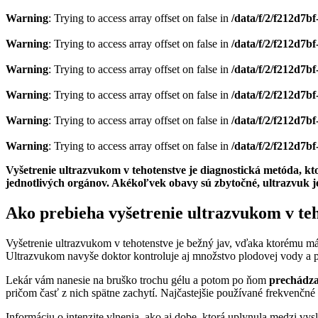
Warning
: Trying to access array offset on false in
/data/f/2/f212d7
Warning
: Trying to access array offset on false in
/data/f/2/f212d7
Warning
: Trying to access array offset on false in
/data/f/2/f212d7
Warning
: Trying to access array offset on false in
/data/f/2/f212d7
Warning
: Trying to access array offset on false in
/data/f/2/f212d7
Warning
: Trying to access array offset on false in
/data/f/2/f212d7
Vyšetrenie ultrazvukom v tehotenstve je diagnostická metóda, kt
jednotlivých orgánov. Akékoľvek obavy sú zbytočné, ultrazvuk je
Ako prebieha vyšetrenie ultrazvukom v te
Vyšetrenie ultrazvukom v tehotenstve je bežný jav, vďaka ktorému 
Ultrazvukom navyše doktor kontroluje aj množstvo plodovej vody a p
Lekár vám nanesie na bruško trochu gélu a potom po ňom
prechádza
pričom časť z nich spätne zachytí. Najčastejšie používané frekvenčné
Informáciu o intenzite vlnenia, ako aj dobe, ktorá uplynula medzi vy