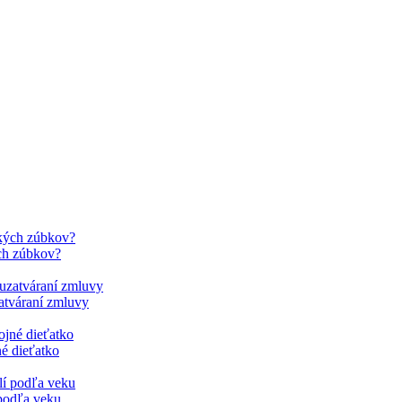
ých zúbkov?
zatváraní zmluvy
é dieťatko
 podľa veku