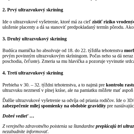
2. Prvý ultrazvukový skríning
Ide o ultrazvukové vyšetrenie, ktoré má za cieľ
zistiť riziko vroden
uloženie placenty a dá sa stanoviť predpokladaný termín pôrodu. Ako
3. Druhý ultrazvukový skríning
Budúca mamička ho absolvuje od 18. do 22. týždňa tehotenstva
morf
prvým povinným ultrazvukovým skríningom. Počas neho sa dá neraz zisti
poschodia, čeľuste). Zmeria sa mu hlavička a pozoruje vyvinutie srdca
4. Tretí ultrazvukový skríning
Prebieha v 30. – 32. týždni tehotenstva, a to najmä pre
kontrolu rast
ultrazvuku nezmestí v plnej kráse, ale na pamiatku môžete mať aspo
Ďalšie ultrazvukové vyšetrenie sa odvíja od priania rodičov. Ide o 3
zabezpečenie milej spomienky na obdobie gravidity
pre nastávajúc
Dobré vedieť …
Z verejného zdravotného poistenia sa štandardne
preplácajú tri ultr
nezabudnite informovať.