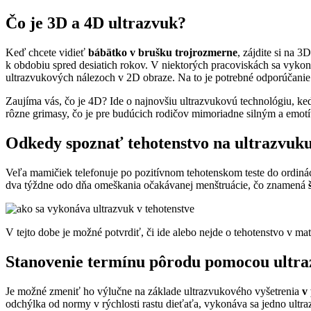
Čo je 3D a 4D ultrazvuk?
Keď chcete vidieť
bábätko v brušku trojrozmerne
, zájdite si na 
k obdobiu spred desiatich rokov. V niektorých pracoviskách sa vykon
ultrazvukových nálezoch v 2D obraze. Na to je potrebné odporúčanie 
Zaujíma vás, čo je 4D? Ide o najnovšiu ultrazvukovú technológiu, ke
rôzne grimasy, čo je pre budúcich rodičov mimoriadne silným a emot
Odkedy spoznať tehotenstvo na ultrazvuk
Veľa mamičiek telefonuje po pozitívnom tehotenskom teste do ordinác
dva týždne odo dňa omeškania očakávanej menštruácie, čo znamená
V tejto dobe je možné potvrdiť, či ide alebo nejde o tehotenstvo v ma
Stanovenie termínu pôrodu pomocou ultra
Je možné zmeniť ho výlučne na základe ultrazvukového vyšetrenia
v
odchýlka od normy v rýchlosti rastu dieťaťa, vykonáva sa jedno ultra