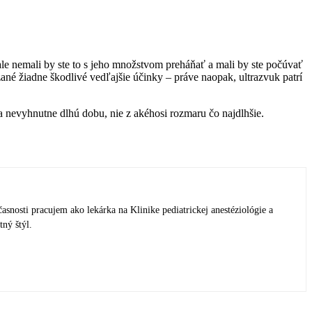
e nemali by ste to s jeho množstvom preháňať a mali by ste počúvať
né žiadne škodlivé vedľajšie účinky – práve naopak, ultrazvuk patrí
a nevyhnutne dlhú dobu, nie z akéhosi rozmaru čo najdlhšie.
nosti pracujem ako lekárka na Klinike pediatrickej anestéziológie a
ný štýl.