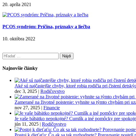
20. apríla 2021
PCOS syndróm: Príčina, príznaky a liečba
10. októbra 2022
Hľadať:
Najnovšie články
Aké sú najčastejšie chyby, ktoré robia rodičia pri čistení detsk
dec 3, 2025
|
Rodičovstvo
Zamerané na životné poistenie: vyhnite sa týmto chybám pri u
nov 27, 2025
|
Financie
Je vaše bábätko nepokojné? Cumlík a iné pomôcky pre spokojn
jún 11, 2025
|
Rodičovstvo
Postoj k dieťaťu: Čo ak sa tak rozhodnete? Porovnanie postelí