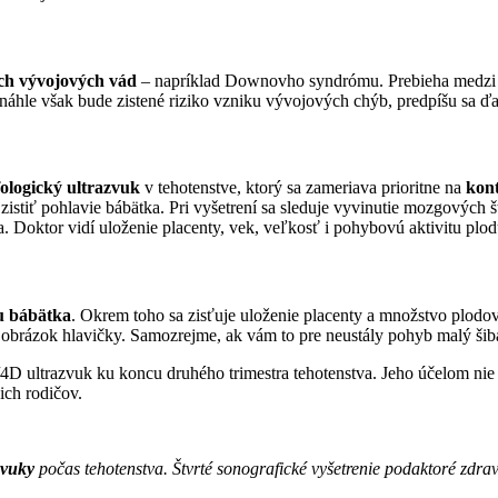
ých vývojových vád
– napríklad Downovho syndrómu. Prebieha medzi 1
náhle však bude zistené riziko vzniku vývojových chýb, predpíšu sa ďa
ologický ultrazvuk
v tehotenstve, ktorý sa zameriava prioritne na
kont
ť pohlavie bábätka. Pri vyšetrení sa sleduje vyvinutie mozgových štruk
. Doktor vidí uloženie placenty, vek, veľkosť i pohybovú aktivitu plod
u bábätka
. Okrem toho sa zisťuje uloženie placenty a množstvo plodov
ň obrázok hlavičky. Samozrejme, ak vám to pre neustály pohyb malý ši
D/4D ultrazvuk ku koncu druhého trimestra tehotenstva. Jeho účelom nie
ich rodičov.
azvuky
počas tehotenstva. Štvrté sonografické vyšetrenie podaktoré zdrav