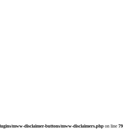
plugins/mww-disclaimer-buttons/mww-disclaimers.php
on line
79