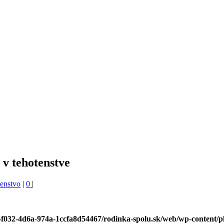
 v tehotenstve
enstvo
|
0
|
bf-f032-4d6a-974a-1ccfa8d54467/rodinka-spolu.sk/web/wp-content/