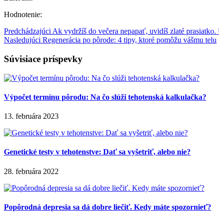
Hodnotenie:
Predchádzajúci
Ak vydržíš do večera nepapať, uvidíš zlaté prasiatko. U
Nasledujúci
Regenerácia po pôrode: 4 tipy, ktoré pomôžu vášmu telu
Súvisiace príspevky
Výpočet termínu pôrodu: Na čo slúži tehotenská kalkulačka?
13. februára 2023
Genetické testy v tehotenstve: Dať sa vyšetriť, alebo nie?
28. februára 2022
Popôrodná depresia sa dá dobre liečiť. Kedy máte spozornieť?