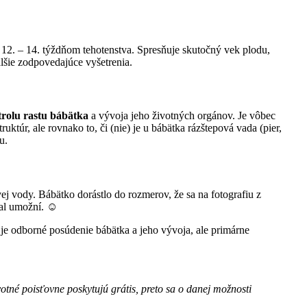
2. – 14. týždňom tehotenstva. Spresňuje skutočný vek plodu,
lšie zodpovedajúce vyšetrenia.
rolu rastu bábätka
a vývoja jeho životných orgánov. Je vôbec
túr, ale rovnako to, či (nie) je u bábätka rázštepová vada (pier,
u.
ej vody. Bábätko dorástlo do rozmerov, že sa na fotografiu z
bal umožní. ☺
 je odborné posúdenie bábätka a jeho vývoja, ale primárne
otné poisťovne poskytujú grátis, preto sa o danej možnosti