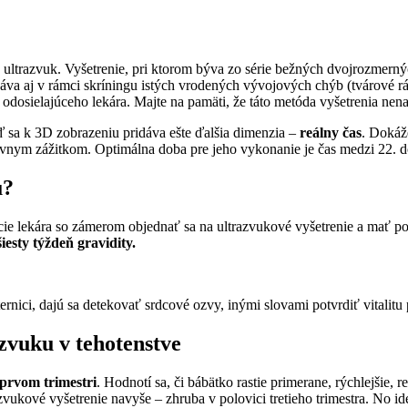
3D ultrazvuk. Vyšetrenie, pri ktorom býva zo série bežných dvojrozmer
áva aj v rámci skríningu istých vrodených vývojových chýb (tvárové rá
odosielajúceho lekára. Majte na pamäti, že táto metóda vyšetrenia nen
ď sa k 3D zobrazeniu pridáva ešte ďalšia dimenzia –
reálny čas
. Dokáž
ívnym zážitkom. Optimálna doba pre jeho vykonanie je čas medzi 22. d
u?
ie lekára so zámerom objednať sa na ultrazvukové vyšetrenie a mať po
šiesty týždeň gravidity.
ternici, dajú sa detekovať srdcové ozvy, inými slovami potvrdiť vitalit
zvuku v tehotenstve
 prvom trimestri
. Hodnotí sa, či bábätko rastie primerane, rýchlejšie
zvukové vyšetrenie navyše – zhruba v polovici tretieho trimestra. No i