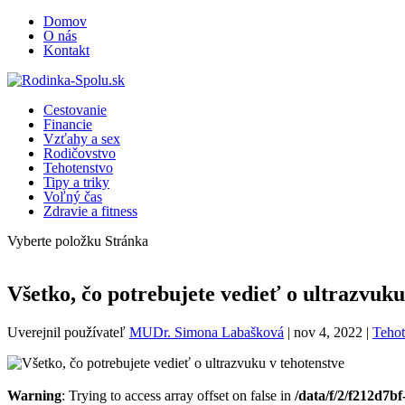
Domov
O nás
Kontakt
Cestovanie
Financie
Vzťahy a sex
Rodičovstvo
Tehotenstvo
Tipy a triky
Voľný čas
Zdravie a fitness
Vyberte položku Stránka
Všetko, čo potrebujete vedieť o ultrazvuku
Uverejnil používateľ
MUDr. Simona Labašková
|
nov 4, 2022
|
Tehot
Warning
: Trying to access array offset on false in
/data/f/2/f212d7