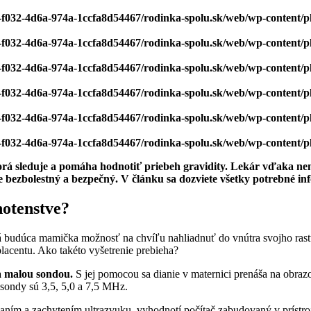
bf-f032-4d6a-974a-1ccfa8d54467/rodinka-spolu.sk/web/wp-content/
bf-f032-4d6a-974a-1ccfa8d54467/rodinka-spolu.sk/web/wp-content/
bf-f032-4d6a-974a-1ccfa8d54467/rodinka-spolu.sk/web/wp-content/
bf-f032-4d6a-974a-1ccfa8d54467/rodinka-spolu.sk/web/wp-content/
bf-f032-4d6a-974a-1ccfa8d54467/rodinka-spolu.sk/web/wp-content/
bf-f032-4d6a-974a-1ccfa8d54467/rodinka-spolu.sk/web/wp-content/
orá sleduje a pomáha hodnotiť priebeh gravidity. Lekár vďaka nemu 
 bezbolestný a bezpečný. V článku sa dozviete všetky potrebné in
hotenstve?
má budúca mamička možnosť na chvíľu nahliadnuť do vnútra svojho ras
lacentu. Ako takéto vyšetrenie prebieha?
 malou sondou.
S jej pomocou sa dianie v maternici prenáša na obraz
 sondy sú 3,5, 5,0 a 7,5 MHz.
slaním a zachytením ultrazvuku, vyhodnotí počítač zabudovaný v prístro