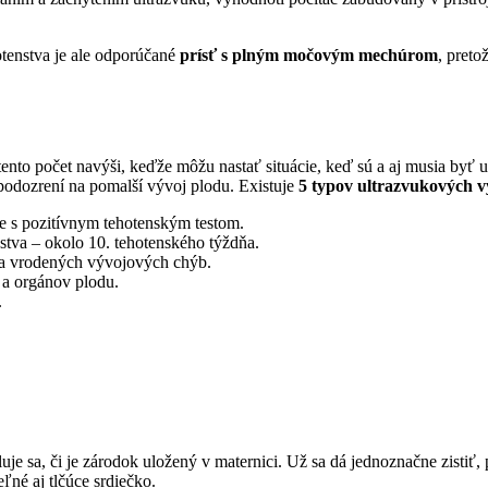
otenstva je ale odporúčané
prísť s plným močovým mechúrom
, preto
 tento počet navýši, keďže môžu nastať situácie, keď sú a aj musia byť 
 podozrení na pomalší vývoj plodu. Existuje
5 typov ultrazvukových v
le s pozitívnym tehotenským testom.
stva – okolo 10. tehotenského týždňa.
ika vrodených vývojových chýb.
u a orgánov plodu.
.
luje sa, či je zárodok uložený v maternici. Už sa dá jednoznačne zistiť
ľné aj tlčúce srdiečko.