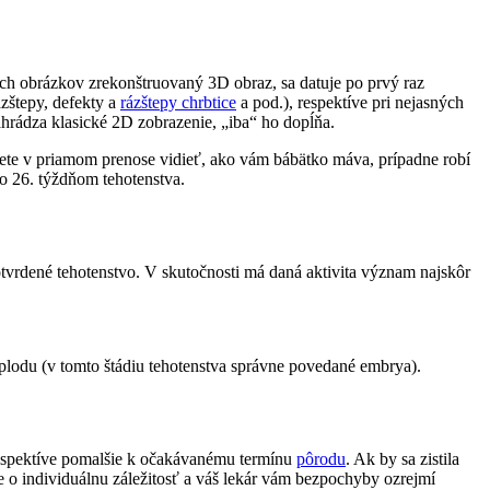
ných obrázkov zrekonštruovaný 3D obraz, sa datuje po prvý raz
zštepy, defekty a
rázštepy chrbtice
a pod.), respektíve pri nejasných
ahrádza klasické 2D zobrazenie, „iba“ ho dopĺňa.
ete v priamom prenose vidieť, ako vám bábätko máva, prípadne robí
o 26. týždňom tehotenstva.
tvrdené tehotenstvo. V skutočnosti má daná aktivita význam najskôr
u plodu (v tomto štádiu tehotenstva správne povedané embrya).
, respektíve pomalšie k očakávanému termínu
pôrodu
. Ak by sa zistila
de o individuálnu záležitosť a váš lekár vám bezpochyby ozrejmí