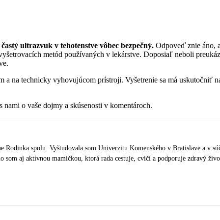
e častý ultrazvuk v tehotenstve vôbec bezpečný.
Odpoveď znie áno, al
vyšetrovacích metód používaných v lekárstve. Doposiaľ neboli preukáza
ve.
m a na technicky vyhovujúcom prístroji. Vyšetrenie sa má uskutočniť n
 s nami o vaše dojmy a skúsenosti v komentároch.
e Rodinka spolu. Vyštudovala som Univerzitu Komenského v Bratislave a v súčas
 som aj aktívnou mamičkou, ktorá rada cestuje, cvičí a podporuje zdravý život